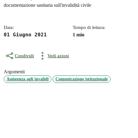
Dettagli della notizia
documentazione sanitaria sull'invalidità civile
Data:
Tempo di lettura:
01 Giugno 2021
1 min
Condividi
Vedi azioni
Argomenti
Assistenza agli invalidi
Comunicazione istituzionale