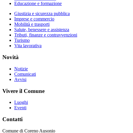
Educazione e formazione
Giustizia e sicurezza pubblica
Imprese e commercio
Mobilità e trasporti
Salute, benessere e assistenza
Tributi, finanze e contravvenzioni
Turismo
Vita lavorativa
Novità
Notizie
Comunicati
Avvisi
Vivere il Comune
Luoghi
Eventi
Contatti
Comune di Coreno Ausonio