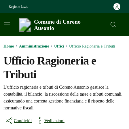
Vai ai contenuti
Vai al footer
Regione Lazio
Comune di Coreno
Ausonio
Contenuti in evidenza
Home
/
Amministrazione
/
Uffici
/
Ufficio Ragioneria e Tributi
Ufficio Ragioneria e
Tributi
L'ufficio ragioneria e tributi di Coreno Ausonio gestisce la
contabilità, il bilancio, la riscossione delle tasse e tributi comunali,
assicurando una corretta gestione finanziaria e il rispetto delle
normative fiscali.
Condividi
Vedi azioni