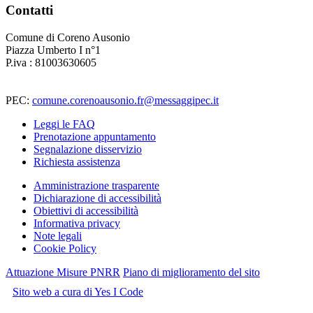
Contatti
Comune di Coreno Ausonio
Piazza Umberto I n°1
P.iva : 81003630605
PEC:
comune.corenoausonio.fr@messaggipec.it
Leggi le FAQ
Prenotazione appuntamento
Segnalazione disservizio
Richiesta assistenza
Amministrazione trasparente
Dichiarazione di accessibilità
Obiettivi di accessibilità
Informativa privacy
Note legali
Cookie Policy
Attuazione Misure PNRR
Piano di miglioramento del sito
Sito web a cura di Yes I Code