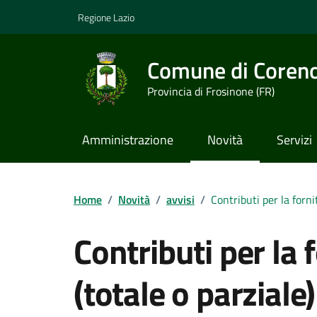
Vai ai contenuti
Vai al footer
Regione Lazio
Comune di Coren
Provincia di Frosinone (FR)
Amministrazione
Novità
Servizi
Contenuti in evidenza
Home
/
Novità
/
avvisi
/
Contributi per la fornit
Contributi per la 
(totale o parziale) 