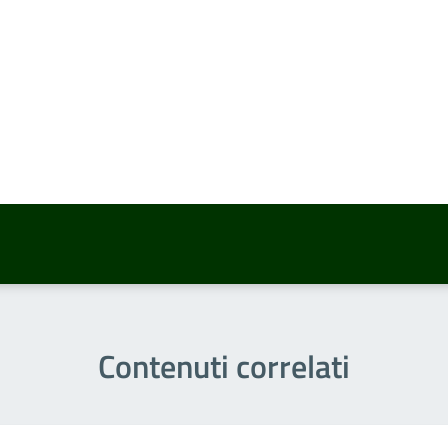
a 5 stelle su 5
a 4 stelle su 5
a 3 stelle su 5
a 2 stelle su 5
a 1 stelle su 5
Contenuti correlati