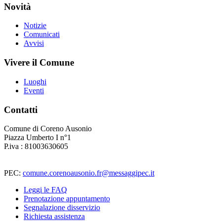
Novità
Notizie
Comunicati
Avvisi
Vivere il Comune
Luoghi
Eventi
Contatti
Comune di Coreno Ausonio
Piazza Umberto I n°1
P.iva : 81003630605
PEC:
comune.corenoausonio.fr@messaggipec.it
Leggi le FAQ
Prenotazione appuntamento
Segnalazione disservizio
Richiesta assistenza