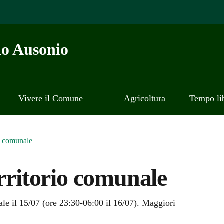
o Ausonio
Vivere il Comune
Agricoltura
Tempo li
io comunale
erritorio comunale
a
ale il 15/07 (ore 23:30-06:00 il 16/07). Maggiori