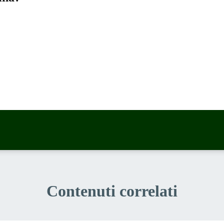
a 5 stelle su 5
a 4 stelle su 5
a 3 stelle su 5
a 2 stelle su 5
a 1 stelle su 5
Contenuti correlati