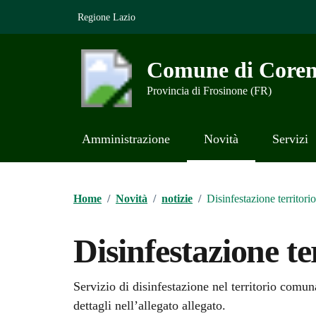
Vai ai contenuti
Vai al footer
Regione Lazio
Comune di Coren
Provincia di Frosinone (FR)
Amministrazione
Novità
Servizi
Contenuti in evidenza
Home
/
Novità
/
notizie
/
Disinfestazione territor
Disinfestazione t
Dettagli della notizi
Servizio di disinfestazione nel territorio comun
dettagli nell’allegato allegato.