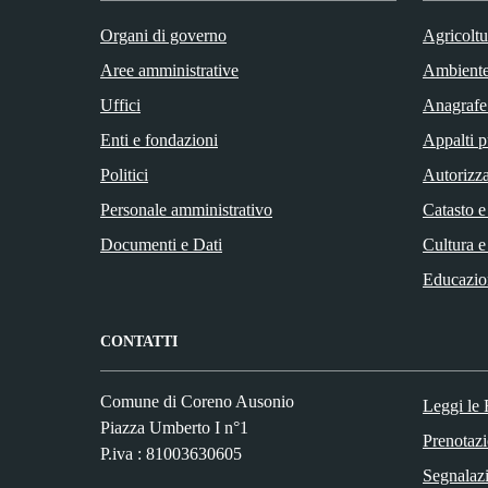
Organi di governo
Agricoltu
Aree amministrative
Ambient
Uffici
Anagrafe 
Enti e fondazioni
Appalti p
Politici
Autorizza
Personale amministrativo
Catasto e
Documenti e Dati
Cultura e
Educazio
CONTATTI
Comune di Coreno Ausonio
Leggi le
Piazza Umberto I n°1
Prenotaz
P.iva : 81003630605
Segnalazi