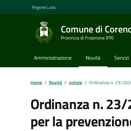
Vai ai contenuti
Vai al footer
Regione Lazio
Comune di Coren
Provincia di Frosinone (FR)
Amministrazione
Novità
Servizi
Contenuti in evidenza
Home
/
Novità
/
notizie
/
Ordinanza n. 23/2020.
Ordinanza n. 23/
per la prevenzion