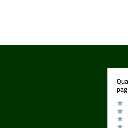
Qua
pag
Valut
Valut
Valut