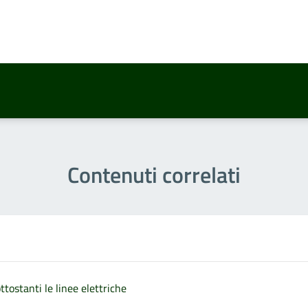
a 2 stelle su 5
a 1 stelle su 5
Contenuti correlati
ttostanti le linee elettriche