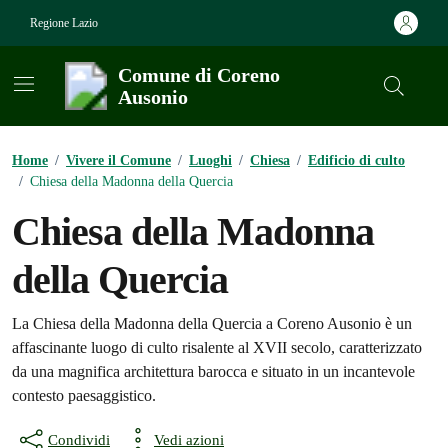
Vai ai contenuti
Vai al footer
Regione Lazio
Comune di Coreno
Ausonio
Contenuti in evidenza
Home
/
Vivere il Comune
/
Luoghi
/
Chiesa
/
Edificio di culto
/
Chiesa della Madonna della Quercia
Chiesa della Madonna
della Quercia
La Chiesa della Madonna della Quercia a Coreno Ausonio è un
affascinante luogo di culto risalente al XVII secolo, caratterizzato
da una magnifica architettura barocca e situato in un incantevole
contesto paesaggistico.
Condividi
Vedi azioni