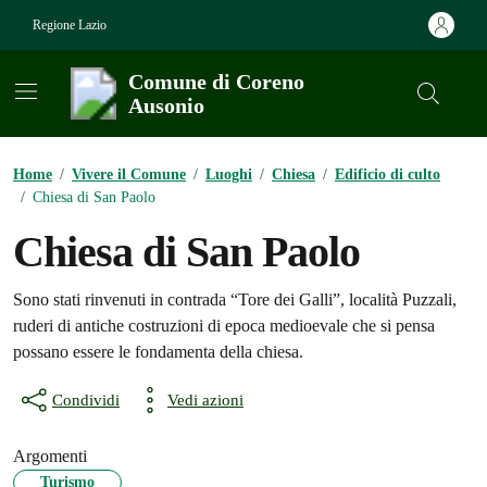
Vai ai contenuti
Vai al footer
Regione Lazio
Comune di Coreno
Ausonio
Contenuti in evidenza
Home
/
Vivere il Comune
/
Luoghi
/
Chiesa
/
Edificio di culto
/
Chiesa di San Paolo
Chiesa di San Paolo
Sono stati rinvenuti in contrada “Tore dei Galli”, località Puzzali,
ruderi di antiche costruzioni di epoca medioevale che si pensa
possano essere le fondamenta della chiesa.
Condividi
Vedi azioni
Argomenti
Turismo