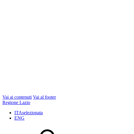
Vai ai contenuti
Vai al footer
Regione Lazio
ITA
selezionata
ENG