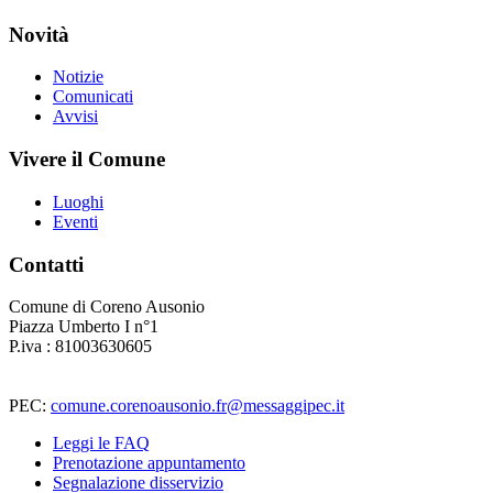
Novità
Notizie
Comunicati
Avvisi
Vivere il Comune
Luoghi
Eventi
Contatti
Comune di Coreno Ausonio
Piazza Umberto I n°1
P.iva : 81003630605
PEC:
comune.corenoausonio.fr@messaggipec.it
Leggi le FAQ
Prenotazione appuntamento
Segnalazione disservizio