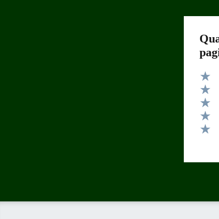
Qua
pag
Valut
Valut
Valut
Valut
Valut