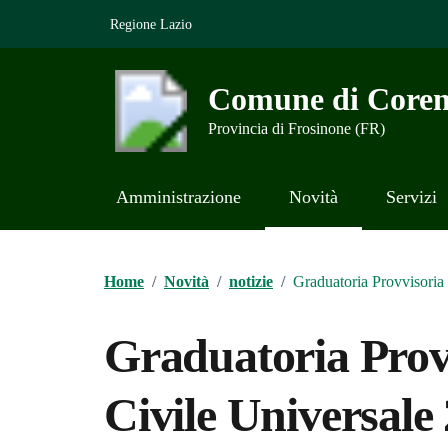
Vai ai contenuti
Vai al footer
Regione Lazio
Comune di Coren
Provincia di Frosinone (FR)
Amministrazione
Novità
Servizi
Contenuti in evidenza
Home
/
Novità
/
notizie
/
Graduatoria Provvisoria 
Graduatoria Provv
Civile Universale