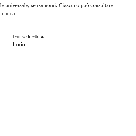
a
ile universale, senza nomi. Ciascuno può consultare
domanda.
Tempo di lettura:
1 min