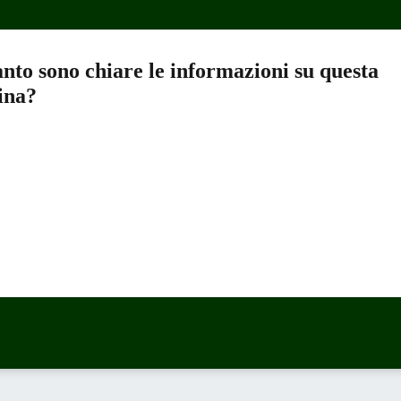
nto sono chiare le informazioni su questa
ina?
a 5 stelle su 5
a 4 stelle su 5
a 3 stelle su 5
a 2 stelle su 5
a 1 stelle su 5