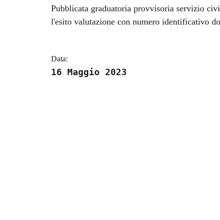
Dettagli della notizi
Pubblicata graduatoria provvisoria servizio civ
l'esito valutazione con numero identificativo 
Data:
16 Maggio 2023