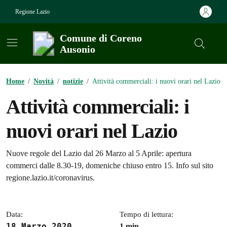
Vai ai contenuti
Vai al footer
Regione Lazio
Comune di Coreno
Ausonio
Contenuti in evidenza
Home
/
Novità
/
notizie
/
Attività commerciali: i nuovi orari nel Lazio
Attività commerciali: i
nuovi orari nel Lazio
Dettagli della notizia
Nuove regole del Lazio dal 26 Marzo al 5 Aprile: apertura
commerci dalle 8.30-19, domeniche chiuso entro 15. Info sul sito
regione.lazio.it/coronavirus.
Data:
Tempo di lettura:
18 Marzo 2020
1 min