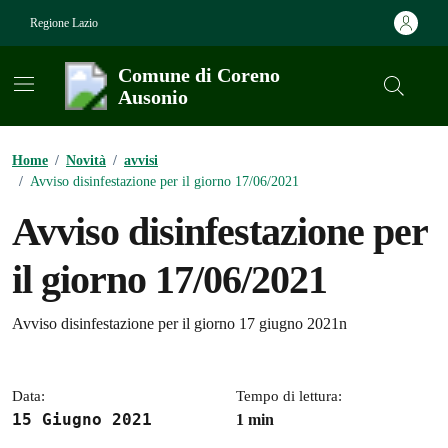
Vai ai contenuti
Vai al footer
Regione Lazio
Comune di Coreno
Ausonio
Contenuti in evidenza
Home
/
Novità
/
avvisi
/
Avviso disinfestazione per il giorno 17/06/2021
Avviso disinfestazione per
il giorno 17/06/2021
Dettagli della notizia
Avviso disinfestazione per il giorno 17 giugno 2021n
Data:
Tempo di lettura:
15 Giugno 2021
1 min