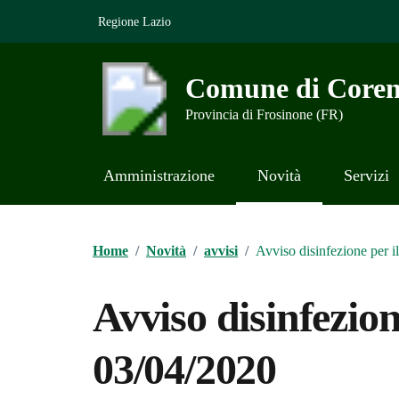
Vai ai contenuti
Vai al footer
Regione Lazio
Comune di Coren
Provincia di Frosinone (FR)
Amministrazione
Novità
Servizi
Contenuti in evidenza
Home
/
Novità
/
avvisi
/
Avviso disinfezione per i
Avviso disinfezion
03/04/2020