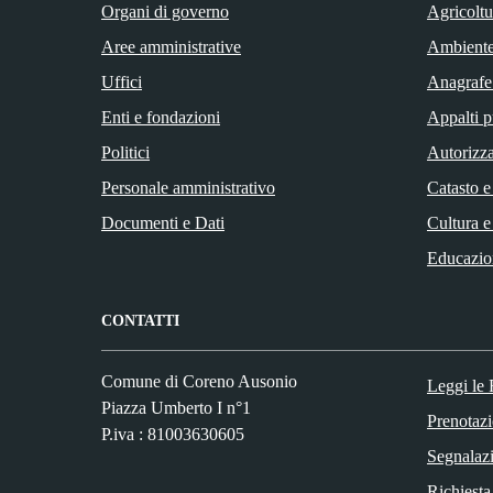
Organi di governo
Agricoltu
Aree amministrative
Ambient
Uffici
Anagrafe 
Enti e fondazioni
Appalti p
Politici
Autorizza
Personale amministrativo
Catasto e
Documenti e Dati
Cultura e
Educazio
CONTATTI
Comune di Coreno Ausonio
Leggi le
Piazza Umberto I n°1
Prenotaz
P.iva : 81003630605
Segnalazi
Richiesta