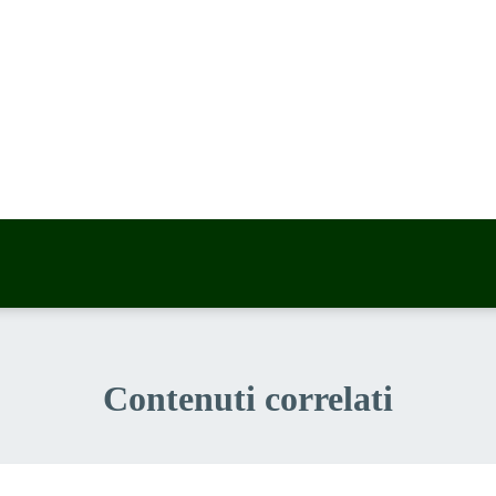
a 5 stelle su 5
a 4 stelle su 5
a 3 stelle su 5
a 2 stelle su 5
a 1 stelle su 5
Contenuti correlati