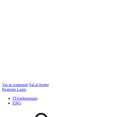
Vai ai contenuti
Vai al footer
Regione Lazio
ITA
selezionata
ENG