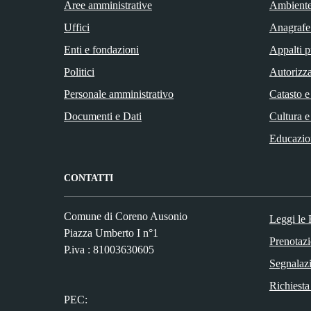
Aree amministrative
Ambient
Uffici
Anagrafe 
Enti e fondazioni
Appalti p
Politici
Autorizza
Personale amministrativo
Catasto e
Documenti e Dati
Cultura e
Educazio
CONTATTI
Comune di Coreno Ausonio
Leggi le
Piazza Umberto I n°1
Prenotaz
P.iva : 81003630605
Segnalazi
Richiesta
PEC: