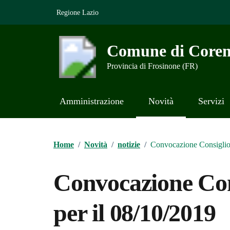
Vai ai contenuti
Vai al footer
Regione Lazio
Comune di Coren
Provincia di Frosinone (FR)
Amministrazione
Novità
Servizi
Contenuti in evidenza
Home
/
Novità
/
notizie
/
Convocazione Consiglio
Convocazione Co
per il 08/10/2019