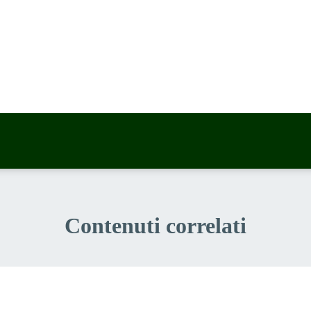
a 5 stelle su 5
a 4 stelle su 5
a 3 stelle su 5
a 2 stelle su 5
a 1 stelle su 5
Contenuti correlati