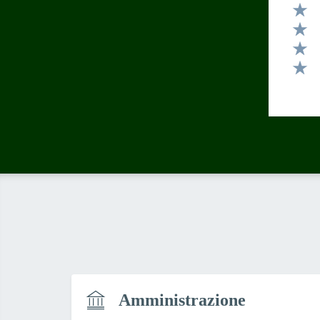
Valut
Valut
Valut
Valut
Valut
Amministrazione