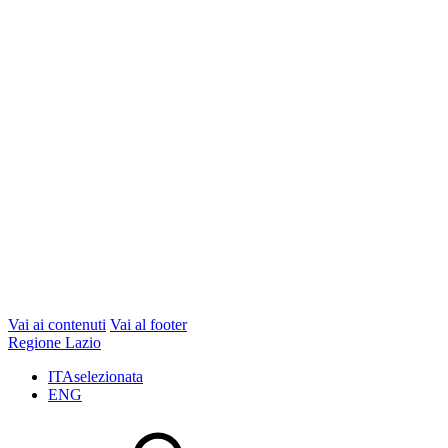
Vai ai contenuti
Vai al footer
Regione Lazio
ITA
selezionata
ENG