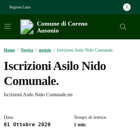
Vai ai contenuti
Vai al footer
Regione Lazio
Comune di Coreno
Ausonio
Contenuti in evidenza
Home
/
Novità
/
notizie
/
Iscrizioni Asilo Nido Comunale.
Iscrizioni Asilo Nido
Comunale.
Dettagli della notizia
Iscrizioni Asilo Nido Comunale.nn
Data:
Tempo di lettura:
01 Ottobre 2020
1 min