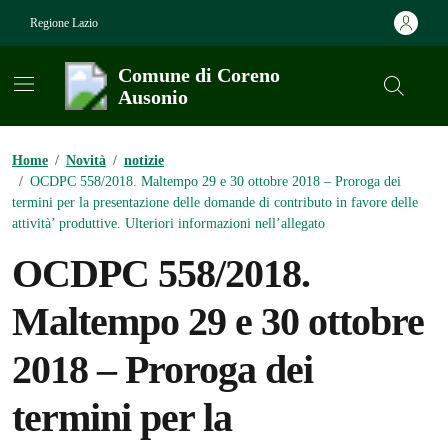
Vai ai contenuti
Vai al footer
Regione Lazio
Comune di Coreno
Ausonio
Contenuti in evidenza
Home
/
Novità
/
notizie
/
OCDPC 558/2018. Maltempo 29 e 30 ottobre 2018 – Proroga dei
termini per la presentazione delle domande di contributo in favore delle
attività’ produttive. Ulteriori informazioni nell’allegato
OCDPC 558/2018.
Maltempo 29 e 30 ottobre
2018 – Proroga dei
termini per la