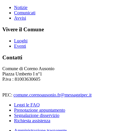
Notizie
Comunicati
Avvisi
Vivere il Comune
Luoghi
Eventi
Contatti
Comune di Coreno Ausonio
Piazza Umberto I n°1
P.iva : 81003630605
PEC:
comune.corenoausonio.fr@messaggipec.it
Leggi le FAQ
Prenotazione appuntamento
Segnalazione disservizio
Richiesta assistenza
Amministrazione trasparente