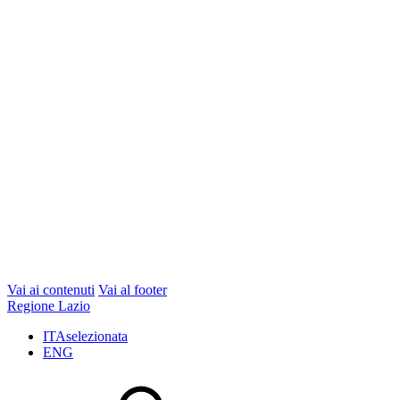
Vai ai contenuti
Vai al footer
Regione Lazio
ITA
selezionata
ENG