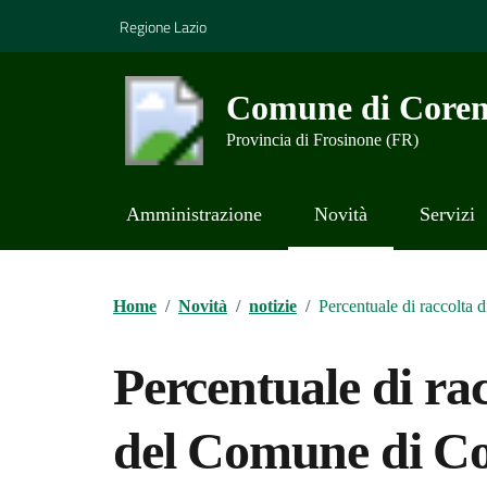
Vai ai contenuti
Vai al footer
Regione Lazio
Comune di Coren
Provincia di Frosinone (FR)
Amministrazione
Novità
Servizi
Contenuti in evidenza
Home
/
Novità
/
notizie
/
Percentuale di raccolta 
Percentuale di rac
del Comune di C