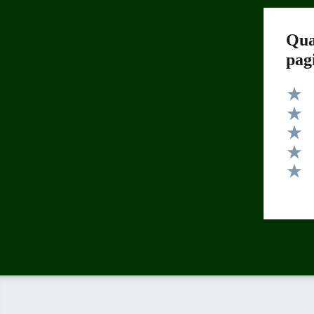
Qua
pag
Valut
Valut
Valut
Valut
Valut