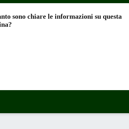
nto sono chiare le informazioni su questa
ina?
a 5 stelle su 5
a 4 stelle su 5
a 3 stelle su 5
a 2 stelle su 5
a 1 stelle su 5