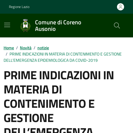
Vai ai contenuti
Vai al footer
Regione Lazio
Comune di Coreno
Ausonio
Contenuti in evidenza
Home
/
Novità
/
notizie
/
PRIME INDICAZIONI IN MATERIA DI CONTENIMENTO E GESTIONE
DELL’EMERGENZA EPIDEMIOLOGICA DA COVID-2019
PRIME INDICAZIONI IN
MATERIA DI
CONTENIMENTO E
GESTIONE
DELL’EMERGENZA