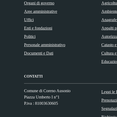
Organi di governo
Agricoltu
Aree amministrative
Ambient
Uffici
Anagrafe 
Enti e fondazioni
Appalti p
Politici
Autorizza
Personale amministrativo
Catasto e
Documenti e Dati
Cultura e
Educazio
CONTATTI
Comune di Coreno Ausonio
Leggi le
Piazza Umberto I n°1
Prenotaz
P.iva : 81003630605
Segnalazi
Richiesta