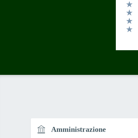
Valut
Valut
Valut
Valut
Valut
Amministrazione