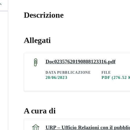
Descrizione
Allegati
Doc02357620190808123316.pdf
DATA PUBBLICAZIONE
FILE
20/06/2023
PDF
(276.52 
A cura di
URP – Ufficio Relazioni con il pubbli