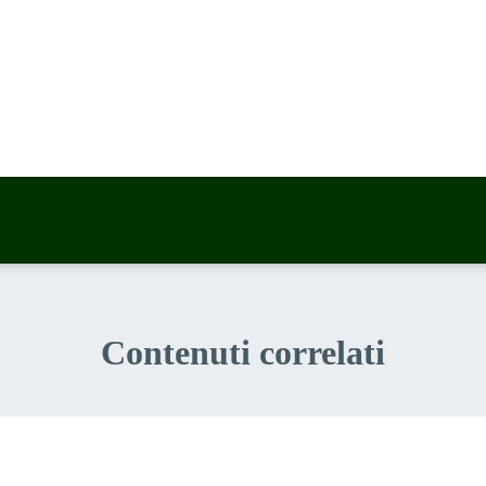
a 5 stelle su 5
a 4 stelle su 5
a 3 stelle su 5
a 2 stelle su 5
a 1 stelle su 5
Contenuti correlati