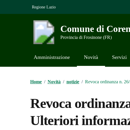
Vai ai contenuti
Vai al footer
Regione Lazio
Comune di Coren
Provincia di Frosinone (FR)
Amministrazione
Novità
Servizi
Contenuti in evidenza
Home
/
Novità
/
notizie
/
Revoca ordinanza n. 26/2
Revoca ordinanza
Ulteriori informaz