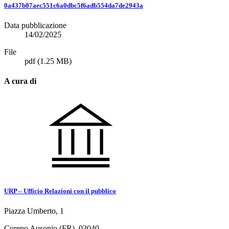
0a437b07aec551c6a0dbc5f6adb554da7de2943a
Data pubblicazione
14/02/2025
File
pdf
(1.25 MB)
A cura di
URP – Ufficio Relazioni con il pubblico
Piazza Umberto, 1
Coreno Ausonio (FR), 03040