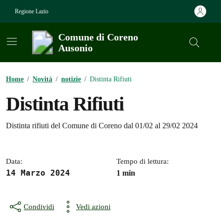
Vai ai contenuti
Vai al footer
Regione Lazio
Comune di Coreno
Ausonio
Contenuti in evidenza
Home
/
Novità
/
notizie
/
Distinta Rifiuti
Distinta Rifiuti
Dettagli della notizia
Distinta rifiuti del Comune di Coreno dal 01/02 al 29/02 2024
Data:
Tempo di lettura:
14 Marzo 2024
1 min
Condividi
Vedi azioni