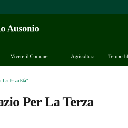
o Ausonio
Vivere il Comune
Agricoltura
Tempo li
er La Terza Età”
azio Per La Terza