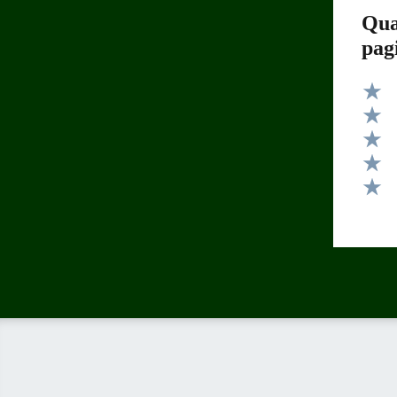
Qua
pag
Valut
Valut
Valut
Valut
Valut