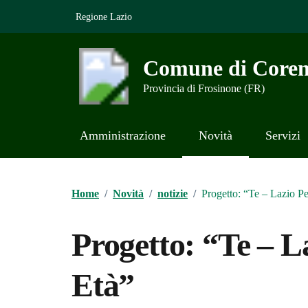
Vai ai contenuti
Vai al footer
Regione Lazio
Comune di Coren
Provincia di Frosinone (FR)
Amministrazione
Novità
Servizi
Contenuti in evidenza
Home
/
Novità
/
notizie
/
Progetto: “Te – Lazio P
Progetto: “Te – L
Età”