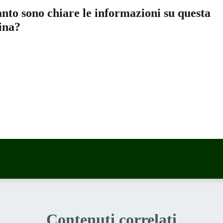
nto sono chiare le informazioni su questa
ina?
a 5 stelle su 5
a 4 stelle su 5
a 3 stelle su 5
a 2 stelle su 5
a 1 stelle su 5
Contenuti correlati