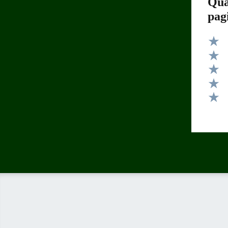
Qua
pag
Valut
Valut
Valut
Valut
Valut