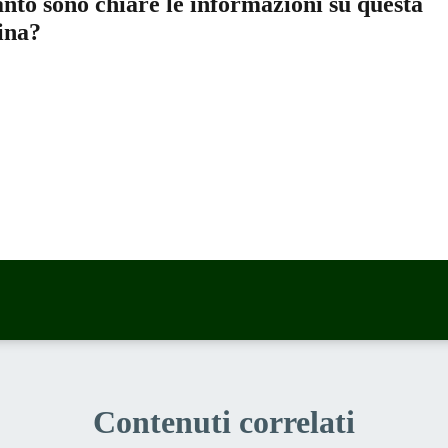
nto sono chiare le informazioni su questa
ina?
a 5 stelle su 5
a 4 stelle su 5
a 3 stelle su 5
a 2 stelle su 5
a 1 stelle su 5
Contenuti correlati